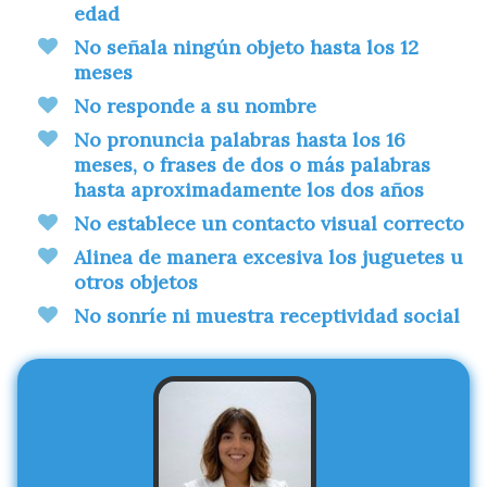
edad
No señala ningún objeto hasta los 12
meses
No responde a su nombre
No pronuncia palabras hasta los 16
meses, o frases de dos o más palabras
hasta aproximadamente los dos años
No establece un contacto visual correcto
Alinea de manera excesiva los juguetes u
otros objetos
No sonríe ni muestra receptividad social