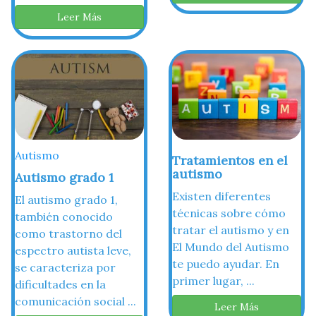
Leer Más
Autismo
Tratamientos en el
autismo
Autismo grado 1
Existen diferentes
El autismo grado 1,
técnicas sobre cómo
también conocido
tratar el autismo y en
como trastorno del
El Mundo del Autismo
espectro autista leve,
te puedo ayudar. En
se caracteriza por
primer lugar, ...
dificultades en la
comunicación social ...
Leer Más