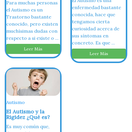
El Autismo es una
Para muchas personas
enfermedad bastante
el Autismo es un
conocida, hace que
Trastorno bastante
tengamos cierta
conocido, pero existen
curiosidad acerca de
muchísimas dudas con
sus síntomas en
respecto a si existe o ...
concreto. Es que ...
Leer Más
Leer Más
Autismo
El Autismo y la
Rigidez ¿Qué es?
Es muy común que,