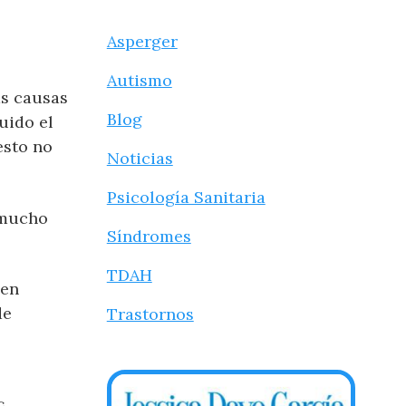
Asperger
Autismo
as causas
Blog
uido el
esto no
Noticias
Psicología Sanitaria
 mucho
Síndromes
TDAH
 en
de
Trastornos