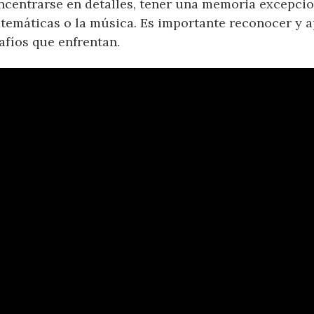
centrarse en detalles, tener una memoria excepcio
atemáticas o la música. Es importante reconocer y 
afíos que enfrentan.