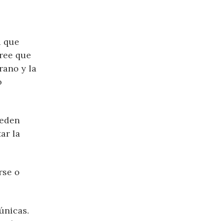
a que
cree que
rano y la
o
ueden
ar la
rse o
únicas.