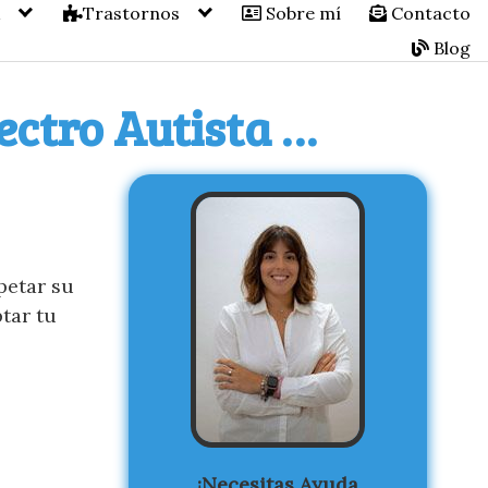
A
Trastornos
Sobre mí
Contacto
Blog
ectro Autista …
petar su
tar tu
¡Necesitas Ayuda