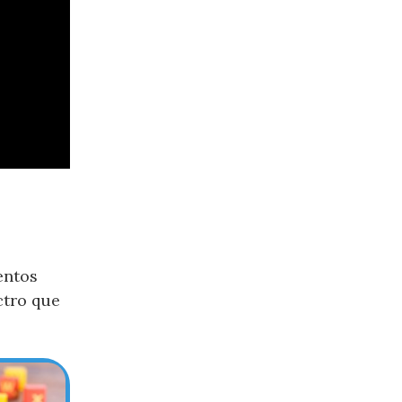
entos
ctro que