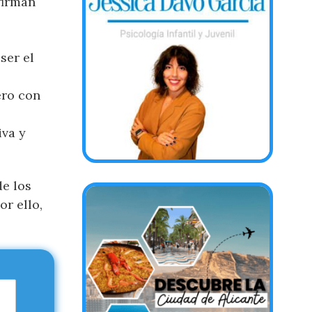
firman
ser el
ero con
iva y
e los
or ello,