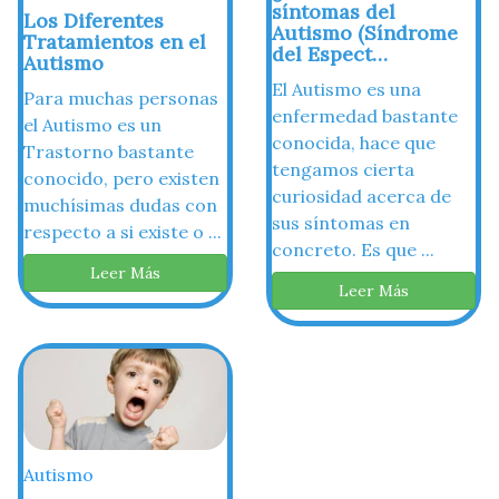
síntomas del
Los Diferentes
Autismo (Síndrome
Tratamientos en el
del Espect…
Autismo
El Autismo es una
Para muchas personas
enfermedad bastante
el Autismo es un
conocida, hace que
Trastorno bastante
tengamos cierta
conocido, pero existen
curiosidad acerca de
muchísimas dudas con
sus síntomas en
respecto a si existe o ...
concreto. Es que ...
Leer Más
Leer Más
Autismo