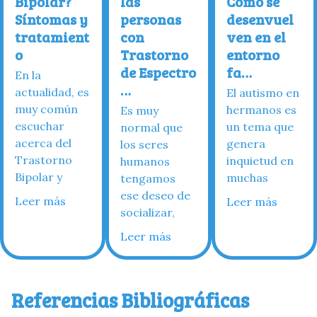
Bipolar?
las
Cómo se
Síntomas y
personas
desenvuel
tratamient
con
ven en el
o
Trastorno
entorno
de Espectro
fa…
En la
…
actualidad, es
El autismo en
muy común
hermanos es
Es muy
escuchar
un tema que
normal que
acerca del
genera
los seres
Trastorno
inquietud en
humanos
Bipolar y
muchas
tengamos
ese deseo de
Leer más
Leer más
socializar,
Leer más
Referencias Bibliográficas