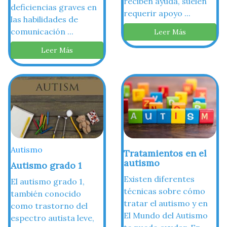
reciben ayuda, suelen
deficiencias graves en
requerir apoyo ...
las habilidades de
comunicación ...
Leer Más
Leer Más
Autismo
Tratamientos en el
autismo
Autismo grado 1
Existen diferentes
El autismo grado 1,
técnicas sobre cómo
también conocido
tratar el autismo y en
como trastorno del
El Mundo del Autismo
espectro autista leve,