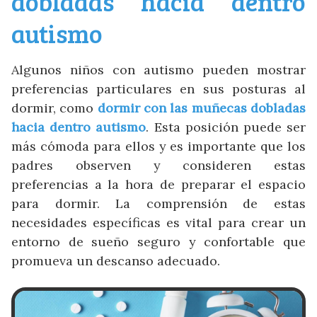
dobladas hacia dentro
¿Nuestro contenido te parece útil y te
ayuda?
autismo
CERRAR
Algunos niños con autismo pueden mostrar
preferencias particulares en sus posturas al
dormir, como
dormir con las muñecas dobladas
hacia dentro autismo
. Esta posición puede ser
más cómoda para ellos y es importante que los
padres observen y consideren estas
preferencias a la hora de preparar el espacio
para dormir. La comprensión de estas
necesidades específicas es vital para crear un
entorno de sueño seguro y confortable que
promueva un descanso adecuado.