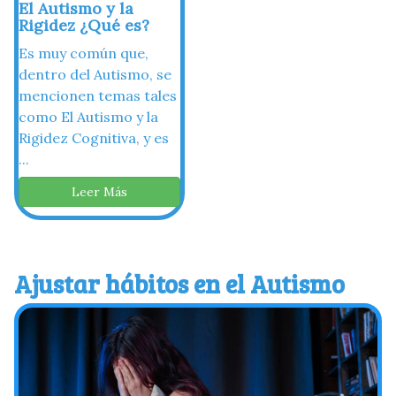
El Autismo y la
Rigidez ¿Qué es?
Es muy común que,
dentro del Autismo, se
mencionen temas tales
como El Autismo y la
Rigidez Cognitiva, y es
...
Leer Más
Ajustar hábitos en el Autismo