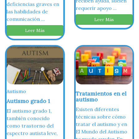
reciben ayuda, suelen
deficiencias graves en
requerir apoyo ...
las habilidades de
comunicación ...
Leer Más
Leer Más
Autismo
Tratamientos en el
autismo
Autismo grado 1
Existen diferentes
El autismo grado 1,
técnicas sobre cómo
también conocido
tratar el autismo y en
como trastorno del
El Mundo del Autismo
espectro autista leve,