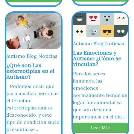
Autismo
Blog
Noticias
Las Emociones y
Autismo
Blog
Noticias
Autismo ¿Cómo se
vinculan?
¿Qué son Las
estereotipias en el
Para los seres
Autismo?
humanos, las
Podemos decir que
emociones
para muchas personas
normalmente tienen un
el término
lugar fundamental ya
estereotipias aún es
que son de suma
desconocido, y este
importancia en el día ...
tipo de condición suele
Leer Más
presentarse ...