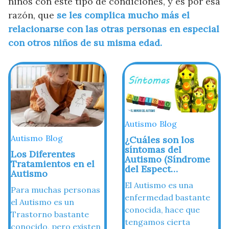
niños con este tipo de condiciones, y es por esa
razón, que
se les complica mucho más el
relacionarse con las otras personas en especial
con otros niños de su misma edad.
Autismo
Blog
Autismo
Blog
¿Cuáles son los
síntomas del
Los Diferentes
Autismo (Síndrome
Tratamientos en el
del Espect…
Autismo
El Autismo es una
Para muchas personas
enfermedad bastante
el Autismo es un
conocida, hace que
Trastorno bastante
tengamos cierta
conocido, pero existen