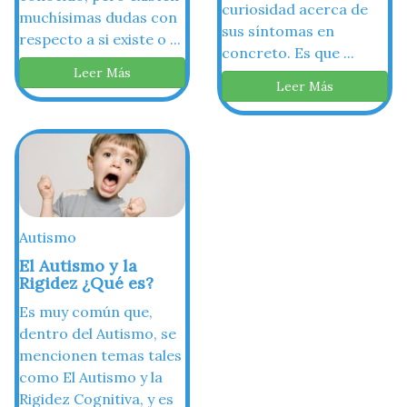
curiosidad acerca de
muchísimas dudas con
sus síntomas en
respecto a si existe o ...
concreto. Es que ...
Leer Más
Leer Más
Autismo
El Autismo y la
Rigidez ¿Qué es?
Es muy común que,
dentro del Autismo, se
mencionen temas tales
como El Autismo y la
Rigidez Cognitiva, y es