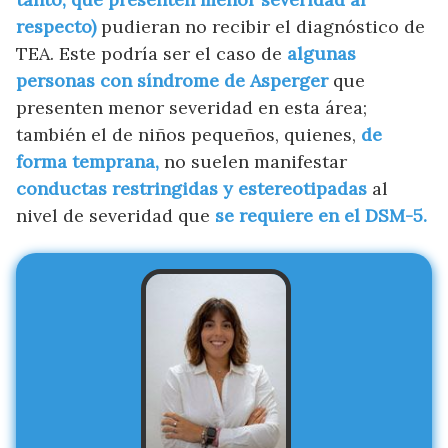
respecto)
pudieran no recibir el diagnóstico de
TEA. Este podría ser el caso de
algunas
personas con síndrome de Asperger
que
presenten menor severidad en esta área;
también el de niños pequeños, quienes,
de
forma temprana,
no suelen manifestar
conductas restringidas y estereotipadas
al
nivel de severidad que
se requiere en el DSM-5.