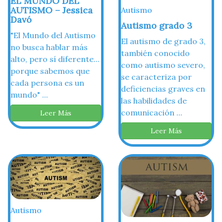
EL MUNDO DEL
AUTISMO – Jessica
Autismo
Davó
Autismo grado 3
"El Mundo del Autismo
El autismo de grado 3,
no busca hablar más
también conocido
alto, pero sí diferente...
como autismo severo,
porque sabemos que
se caracteriza por
cada persona es un
deficiencias graves en
mundo" ...
las habilidades de
comunicación ...
Leer Más
Leer Más
Autismo