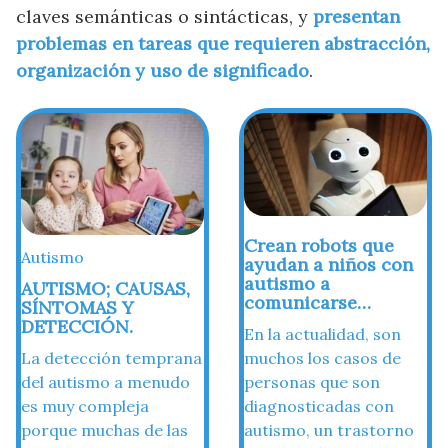
claves semánticas o sintácticas, y
presentan
problemas en tareas que requieren abstracción,
organización y uso de significado
.
Crean robots que
Autismo
ayudan a niños con
autismo a
AUTISMO; CAUSAS,
comunicarse…
SÍNTOMAS Y
DETECCIÓN.
En la actualidad, son
La detección temprana
muchos los casos de
del autismo a menudo
personas que son
es muy compleja
diagnosticadas con
porque muchas de las
autismo, un trastorno