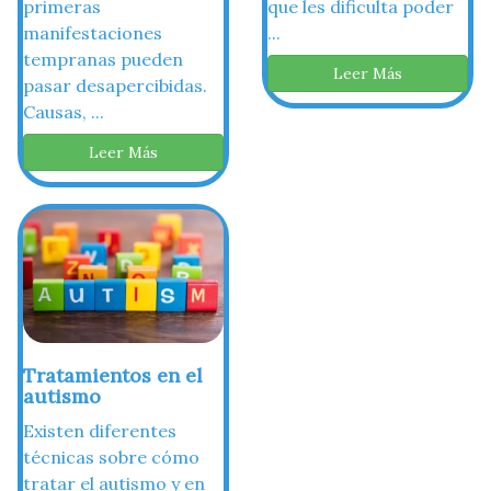
primeras
que les dificulta poder
manifestaciones
...
tempranas pueden
Leer Más
pasar desapercibidas.
Causas, ...
Leer Más
Tratamientos en el
autismo
Existen diferentes
técnicas sobre cómo
tratar el autismo y en