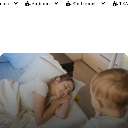
nica
Autismo
Síndromes
TE