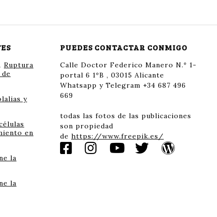
TES
PUEDES CONTACTAR CONMIGO
n
Ruptura
Calle Doctor Federico Manero N.º 1-
 de
portal 6 1ºB , 03015 Alicante
Whatsapp y Telegram +34 687 496
669
lalias y
todas las fotos de las publicaciones
células
son propiedad
miento en
de
https://www.freepik.es/
ne la
ne la