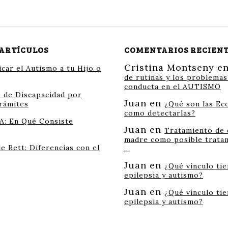
 ARTÍCULOS
COMENTARIOS RECIEN
Cristina Montseny
e
car el Autismo a tu Hijo o
de rutinas y los problemas
conducta en el AUTISMO
o de Discapacidad por
Juan
en
rámites
¿Qué son las Eco
como detectarlas?
A: En Qué Consiste
Juan
en
Tratamiento de 
madre como posible trata
e Rett: Diferencias con el
…
Juan
en
¿Qué vínculo tie
epilepsia y autismo?
Juan
en
¿Qué vínculo tie
epilepsia y autismo?