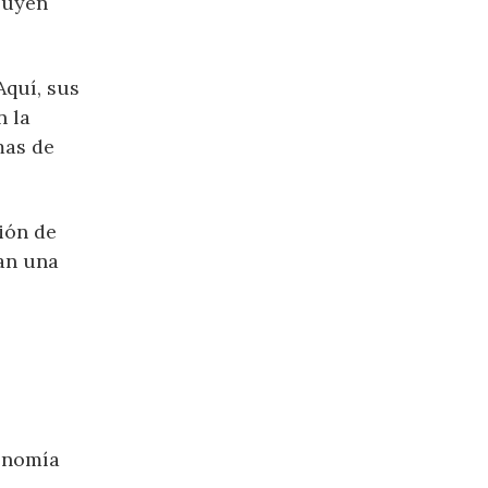
luyen
Aquí, sus
n la
mas de
ión de
an una
tonomía