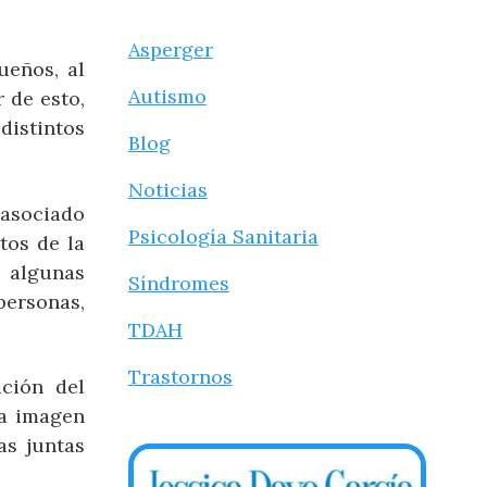
Asperger
ueños, al
Autismo
 de esto,
distintos
Blog
Noticias
 asociado
Psicología Sanitaria
tos de la
n algunas
Síndromes
personas,
TDAH
Trastornos
ción del
La imagen
as juntas