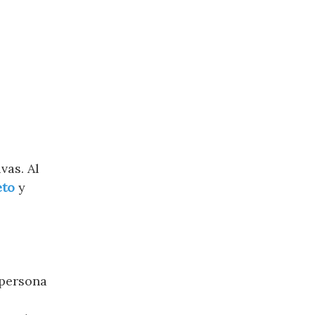
vas. Al
eto
y
 persona