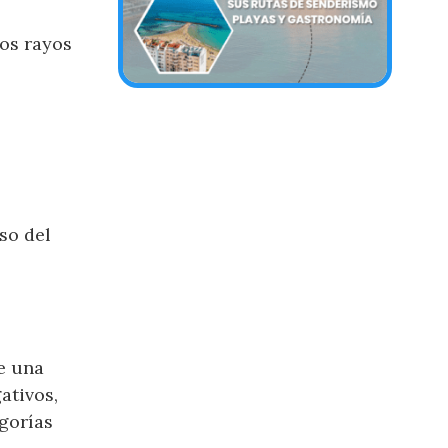
los rayos
uso del
e una
ativos,
gorías