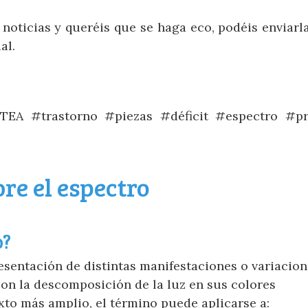
noticias y queréis que se haga eco, podéis enviarla
al.
TEA #trastorno #piezas #déficit #espectro #p
re el espectro
o?
esentación de distintas manifestaciones o variacio
 con la descomposición de la luz en sus colores
to más amplio, el término puede aplicarse a: