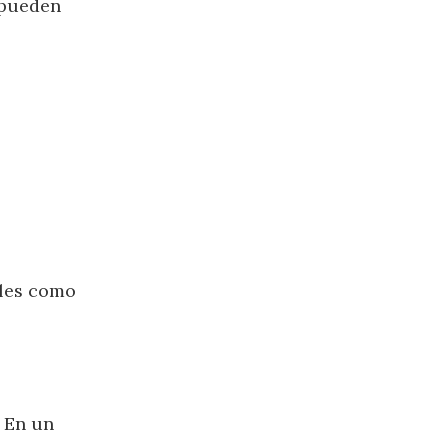
 pueden
ales como
. En un