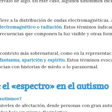
ervalo de algo. En este caso, algunos sinónimos inc
fiere a la distribución de ondas electromagnéticas. 
electromagnético
o
radiación
. Estos términos indica
frecuencias que componen la luz visible y otras for
contexto más sobrenatural, como en la representac
fantasma
,
aparición
y
espíritu
. Estos términos evoc
cian con historias de miedo o lo paranormal.
 el «espectro» en el autismo
«autismo»?
niveles de afectación, desde personas con gran au