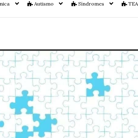
nica
Autismo
Síndromes
TE