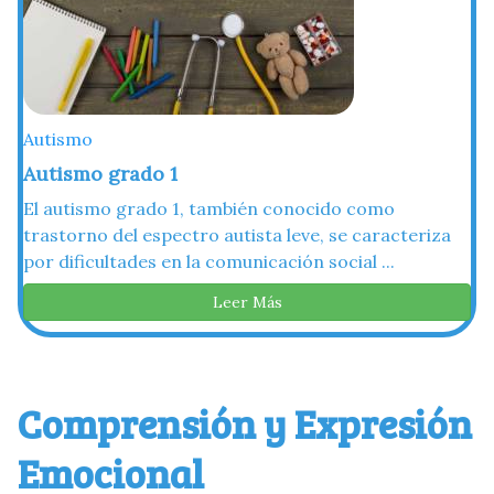
Autismo
Autismo grado 1
El autismo grado 1, también conocido como
trastorno del espectro autista leve, se caracteriza
por dificultades en la comunicación social ...
Leer Más
Comprensión y Expresión
Emocional