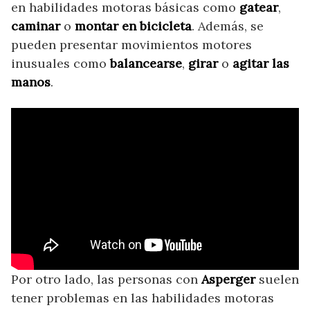
en habilidades motoras básicas como
gatear
,
caminar
o
montar en bicicleta
. Además, se
pueden presentar movimientos motores
inusuales como
balancearse
,
girar
o
agitar las
manos
.
Por otro lado, las personas con
Asperger
suelen
tener problemas en las habilidades motoras