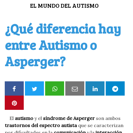
Saltar
EL MUNDO DEL AUTISMO
al
contenido
¿Qué diferencia hay
entre Autismo o
Asperger?
El
autismo
y el
síndrome de Asperger
son ambos
trastornos del espectro autista
que se caracterizan
por dificultades en la
comunicación
y la
interacción