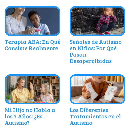
Terapia ABA: En Qué
Señales de Autismo
Consiste Realmente
en Niñas: Por Qué
Pasan
Desapercibidas
Mi Hijo no Habla a
Los Diferentes
los 3 Años: ¿Es
Tratamientos en el
Autismo?
Autismo