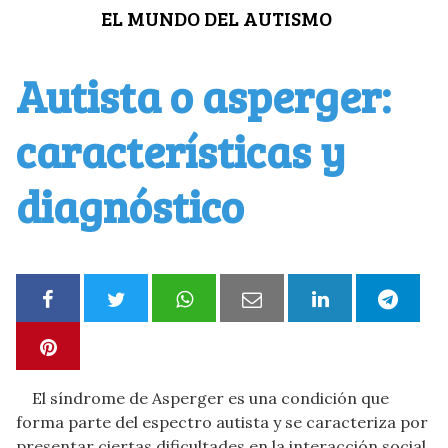
Saltar
EL MUNDO DEL AUTISMO
al
contenido
Autista o asperger:
características y
diagnóstico
El síndrome de Asperger es una condición que
forma parte del espectro autista y se caracteriza por
presentar ciertas dificultades en la interacción social