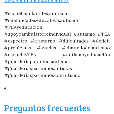
www.elmundodelautismo.es/
#escuelasinfantilesyautismo
#modalidadeseducativasautismo
#TEAyeducación
#apoyoambulatorioindividual #autismo #TEA
#espectro #trastorno #dificultades #déficit
#problemas #ayudas #elmundodelautismo
#escuelayTEA #autismoyeducación
#guarderiaparaniñosautistas
#guarderiasparaniñosautistas
#guarderíasparaniñosconautismo
«`
Preguntas frecuentes