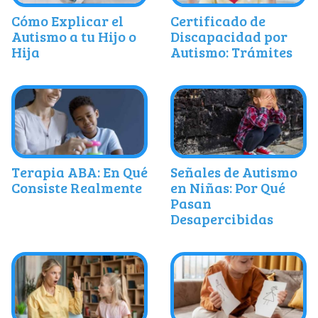
Cómo Explicar el
Certificado de
Autismo a tu Hijo o
Discapacidad por
Hija
Autismo: Trámites
Terapia ABA: En Qué
Señales de Autismo
Consiste Realmente
en Niñas: Por Qué
Pasan
Desapercibidas