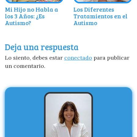
Mi Hijo no Habla a
Los Diferentes
los 3 Años: ¿Es
Tratamientos en el
Autismo?
Autismo
Deja una respuesta
Lo siento, debes estar
conectado
para publicar
un comentario.