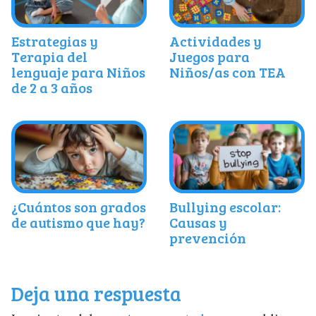
Estrategias y
Actividades y
Terapia del
Juegos para
lenguaje para Niños
Niños/as con TEA
de 2 a 3 años
¿Cuántos son grados
Bullying escolar:
de autismo que hay?
Causas y
prevención
Deja una respuesta