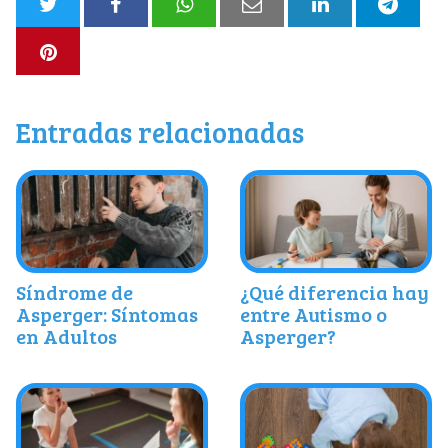
Entradas relacionadas
Síndrome de
¿Qué diferencia hay
Asperger: Síntomas
entre Autismo o
en Adultos
Asperger?