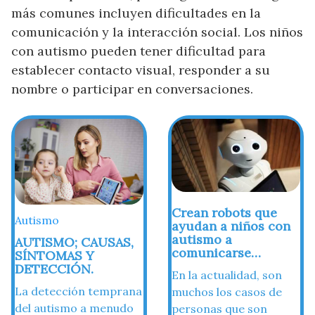
¿Nuestro contenido te parece útil y te
más comunes incluyen dificultades en la
ayuda?
comunicación y la interacción social. Los niños
con autismo pueden tener dificultad para
CERRAR
establecer contacto visual, responder a su
nombre o participar en conversaciones.
Crean robots que
Autismo
ayudan a niños con
autismo a
AUTISMO; CAUSAS,
comunicarse…
SÍNTOMAS Y
DETECCIÓN.
En la actualidad, son
La detección temprana
muchos los casos de
del autismo a menudo
personas que son