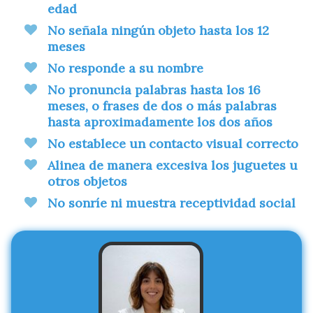
edad
No señala ningún objeto hasta los 12
meses
No responde a su nombre
No pronuncia palabras hasta los 16
meses, o frases de dos o más palabras
hasta aproximadamente los dos años
No establece un contacto visual correcto
Alinea de manera excesiva los juguetes u
otros objetos
No sonríe ni muestra receptividad social