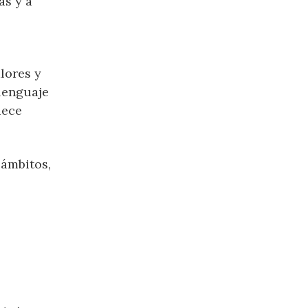
as y a
lores y
lenguaje
uece
 ámbitos,