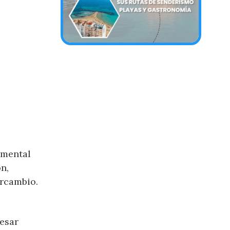
amental
n,
ercambio.
resar