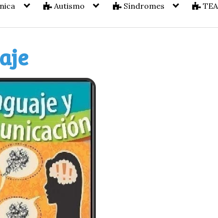
nica
Autismo
Síndromes
TE
aje