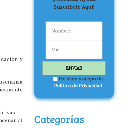
Suscríbete Aqui!
icación y
He leído y acepto la
enseñanza
Política de Privacidad
ficamente
ativas
Categorías
nseñar al