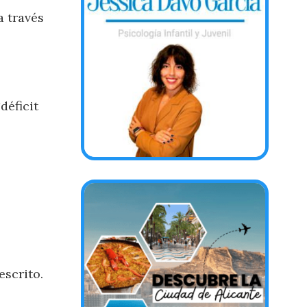
a través
éficit
escrito.