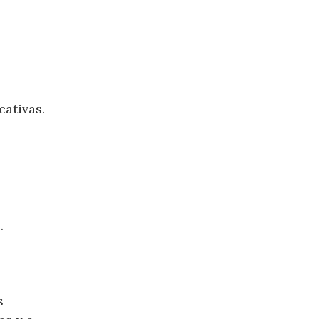
cativas.
.
s